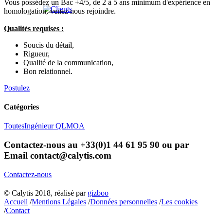
Vous possédez un Bac +4/5, de 2 à 5 ans minimum d'expérience en
homologation, venez nous rejoindre.
Qualités requises :
Soucis du détail,
Rigueur,
Qualité de la communication,
Bon relationnel.
Postulez
Catégories
Toutes
Ingénieur QL
MOA
Contactez-nous au
+33(0)1 44 61 95 90
ou par
Email
contact@calytis.com
Contactez-nous
© Calytis 2018, réalisé par
gizboo
Accueil
/
Mentions Légales
/
Données personnelles
/
Les cookies
/
Contact